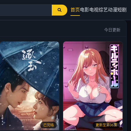
首页
电影
电视
综艺
动漫
短剧
今日更新
已完结
更新至第06集