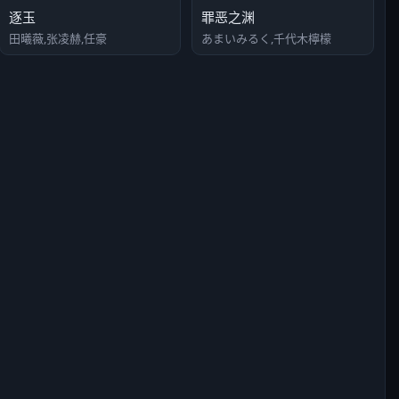
逐玉
罪恶之渊
田曦薇,张凌赫,任豪
あまいみるく,千代木檸檬