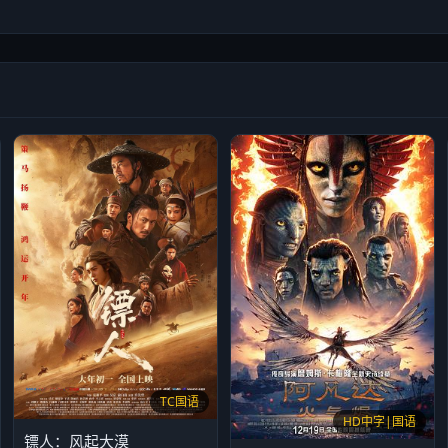
TC国语
HD中字|国语
镖人：风起大漠