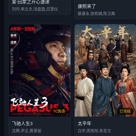
爱·回家之开心速递
康熙来了
刘丹,单立文,汤盈盈,吕慧仪
蔡康永,徐熙娣,陈汉典
TC国语
已完结
飞驰人生3
太平年
沈腾,尹正,黄景瑜
白宇,周雨彤,朱亚文