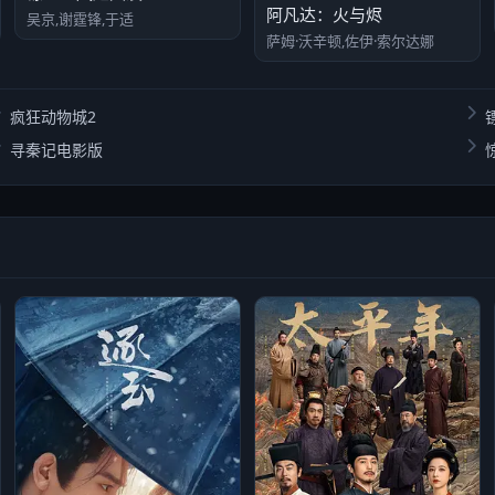
阿凡达：火与烬
吴京,谢霆锋,于适
萨姆·沃辛顿,佐伊·索尔达娜
疯狂动物城2
寻秦记电影版