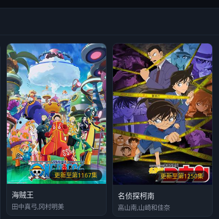
更新至第1167集
更新至第1250集
海贼王
名侦探柯南
田中真弓,冈村明美
高山南,山崎和佳奈