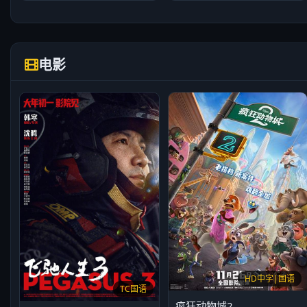
电影
HD中字|国语
TC国语
疯狂动物城2