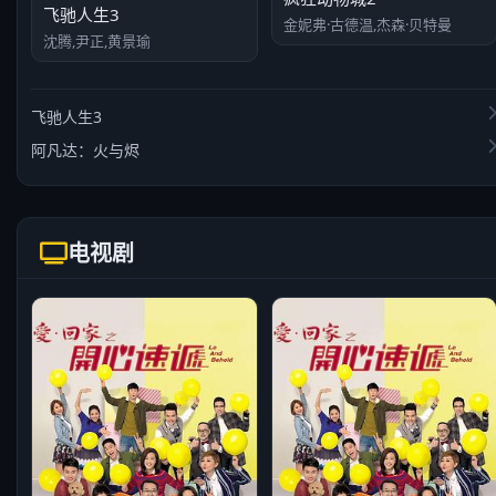
飞驰人生3
金妮弗·古德温,杰森·贝特曼
沈腾,尹正,黄景瑜
飞驰人生3
阿凡达：火与烬
电视剧