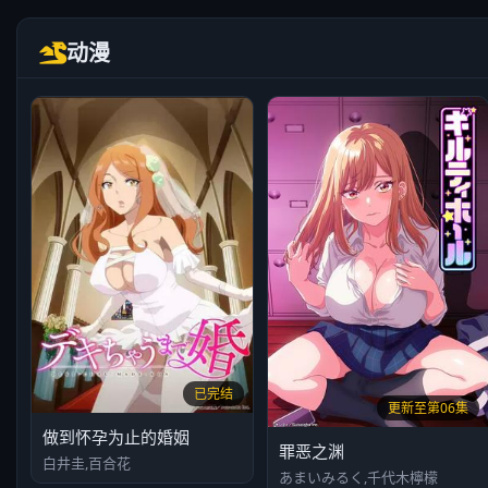
动漫
已完结
更新至第06集
做到怀孕为止的婚姻
罪恶之渊
白井圭,百合花
あまいみるく,千代木檸檬