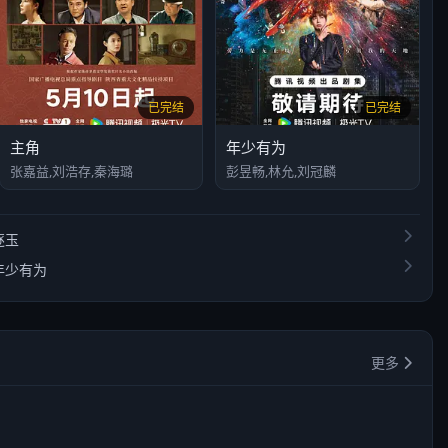
已完结
已完结
主角
年少有为
张嘉益,刘浩存,秦海璐
彭昱畅,林允,刘冠麟
逐玉
年少有为
更多