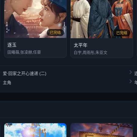
已完结
已完结
逐玉
太平年
田曦薇,张凌赫,任豪
白宇,周雨彤,朱亚文
爱·回家之开心速递 (二)
主角