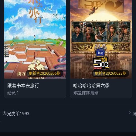
更新至20260306期
更新至20260623期
跟着书本去旅行
哈哈哈哈哈第六季
纪录片
邓超,陈赫,鹿晗
龙兄虎弟1993