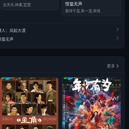
惊蛰无声
古天乐,林峯,宣萱
易烊千玺,朱一龙,宋佳
镖人：风起大漠
惊蛰无声
更多