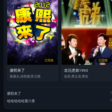
已完结
已完结
康熙来了
龙兄虎弟1993
蔡康永,徐熙娣,陈汉典
张菲,费玉清,黄安
康熙来了
哈哈哈哈哈第六季