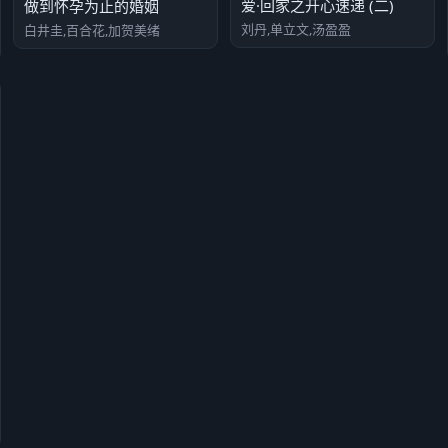
爱·回家之开心速递 (二)
做到怀孕为止的婚姻
刘丹,单立文,汤盈盈
白井圭,百合花,加贺美绪